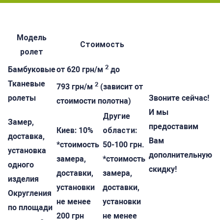
Модель
Стоимость
ролет
2
Бамбуковые
от 620 грн/м
до
Тканевые
2
793 грн/м
(зависит от
ролеты
Звоните сейчас!
стоимости полотна)
И мы
Другие
Замер,
предоставим
Киев:
10%
области:
доставка,
Вам
*стоимость
50-100 грн.
установка
дополнительную
замера,
*стоимость
одного
скидку!
доставки,
замера,
изделия
установки
доставки,
Округления
не менее
установки
по площади
200 грн
не менее