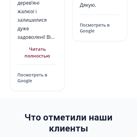
дерев’яні
Дякую.
жалюзі і
залишилися
Посмотреть в
дуже
Google
задоволені! Від
першої
Читать
консультації до
полностью
встановлення
все пройшло на
Посмотреть в
найвищому
Google
рівні. Якість
Не удалось обновить отзывы из Google.
жалюзі відмінна
-
виглядають
Что отметили наши
стильно,
клиенты
акуратно та