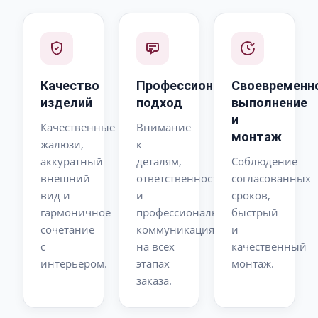
дорого, чудово
вписалися в
інтер’єр. Окрема
подяка за
професійний
Качество
Профессиональный
Своевременн
изделий
подход
выполнение
підхід, уважність
и
до деталей та
Качественные
Внимание
монтаж
жалюзи,
к
своєчасне
аккуратный
деталям,
Соблюдение
виконання
внешний
ответственность
согласованных
замовлення.
вид и
и
сроков,
Монтаж
гармоничное
профессиональная
быстрый
виконали
сочетание
коммуникация
и
швидко й
с
на всех
качественный
интерьером.
этапах
монтаж.
якісно.
заказа.
Рекомендуємо
всім, хто цінує