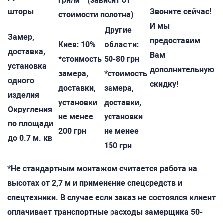
грн/м
(зависит от
шторы
Звоните сейчас!
стоимости полотна)
И мы
Другие
Замер,
предоставим
Киев:
10%
области:
доставка,
Вам
*стоимость
50-80 грн
установка
дополнительную
замера,
*стоимость
одного
скидку!
доставки,
замера,
изделия
установки
доставки,
Округления
не менее
установки
по площади
200 грн
не менее
до 0.7 м. кв
150 грн
*Не стандартным монтажом считается работа на
высотах от 2,7 м и применение спецсредств и
спецтехники. В случае если заказ не состоялся клиент
оплачивает транспортные расходы замерщика 50-