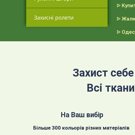
ᐉ Купи
Захисні ролети
ᐉ Жалю
ᐉ Одес
Захист себе 
Всі ткан
На Ваш вибір
Більше 300 кольорів різних матеріалів