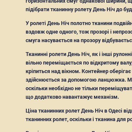
горизонтальних смуг однакової ширини, щ
підібрати тканинну ролету День Ніч до буд
У ролеті День Ніч полотно тканини подві
вздовж одне одного, тож прозорі і непроз
смуга насувається на прозору відбуваєть
Тканинні ролети День Ніч, як і інші рулон
вільно переміщається по відкритому валу,
кріпиться над вікном. Контейнер оберіга
здійснюється за допомогою ланцюжка. Мех
оскільки необхідно не тільки переміщуват
що додатково навантажує механізм.
Ціна тканинних ролет День Ніч в Одесі ві
тканинних ролет, оскільки і тканина для 