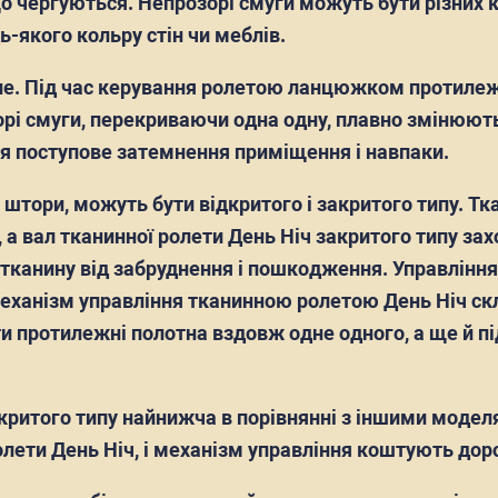
о чергуються. Непрозорі смуги можуть бути різних 
ь-якого кольру стін чи меблів.
йне. Під час керування ролетою ланцюжком протилеж
орі смуги, перекриваючи одна одну, плавно змінюют
ся поступове затемнення приміщення і навпаки.
ні штори, можуть бути відкритого і закритого типу. Т
 а вал тканинної ролети День Ніч закритого типу зах
є тканину від забруднення і пошкодження. Управлін
анізм управління тканинною ролетою День Ніч скла
и протилежні полотна вздовж одне одного, а ще й пі
дкритого типу найнижча в порівнянні з іншими моделя
ролети День Ніч, і механізм управління коштують до