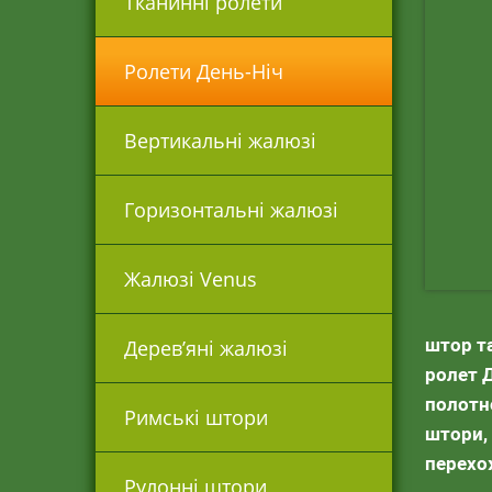
Тканинні ролети
Ролети День-Ніч
Вертикальні жалюзі
Горизонтальні жалюзі
Жалюзі Venus
штор т
Дерев’яні жалюзі
ролет Д
полотно
Римські штори
штори,
перехо
Рулонні штори