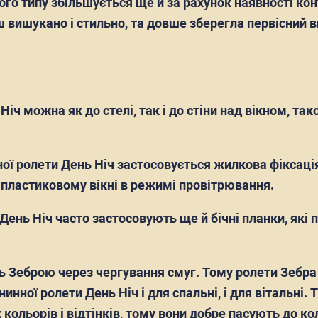
ого типу збільшується ще й за рахунок наявності ко
 вишукано і стильно, та довше зберегла первісний в
Ніч можна як до стелі, так і до стіни над вікном, т
ої ролети День Ніч застосовується жилкова фіксація
 пластиковому вікні в режимі провітрювання.
 День Ніч часто застосовують ще й бічні планки, які
 Зеброю через чергування смуг. Тому ролети Зебра п
инної ролети День Ніч і для спальні, і для вітальні
ольорів і відтінків, тому вони добре пасують до кол