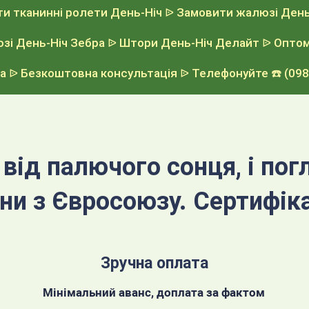
ти тканинні ролети День-Ніч
ᐉ Замовити жалюзі День-
зі День-Ніч Зебра
ᐉ Штори День-Ніч Делайт
ᐉ Оптом
а
ᐉ Безкоштовна консультація
ᐉ Телефонуйте
☎️ (09
від палючого сонця, і пог
ини з Євросоюзу. Сертифіка
Зручна оплата
Мінімальний аванс, доплата за фактом