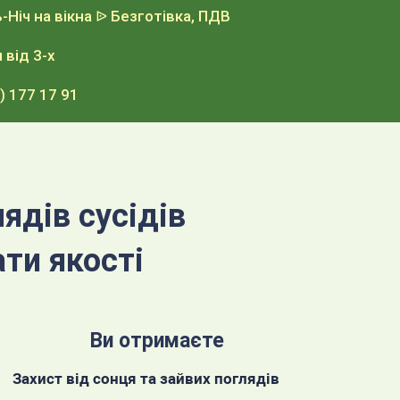
Ніч на вікна
ᐉ Безготівка, ПДВ
 від 3-х
8) 177 17 91
лядів сусідів
ти якості
Ви отримаєте
Захист від сонця та зайвих поглядів