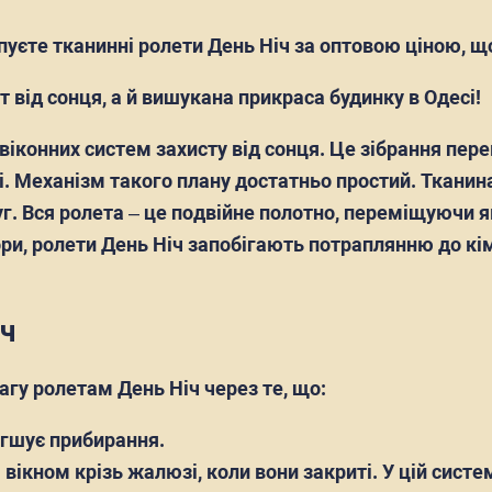
упуєте тканинні ролети День Ніч за оптовою ціною, щ
т від сонця, а й вишукана прикраса будинку в Одесі!
 віконних систем захисту від сонця. Це зібрання пер
. Механізм такого плану достатньо простий. Тканин
г. Вся ролета – це подвійне полотно, переміщуючи я
штори, ролети День Ніч запобігають потраплянню до к
іч
гу ролетам День Ніч через те, що:
егшує прибирання.
ікном крізь жалюзі, коли вони закриті. У цій систем