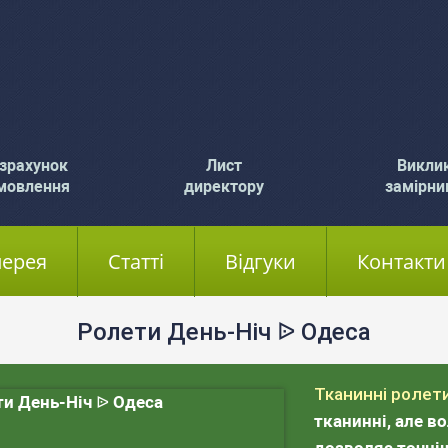
зрахунок
Лист
Викли
мовлення
директору
замірни
лерея
Статті
Відгуки
Контакти
Ролети День-Ніч ᐉ Одеса
Тканинні ролет
тканинні, але 