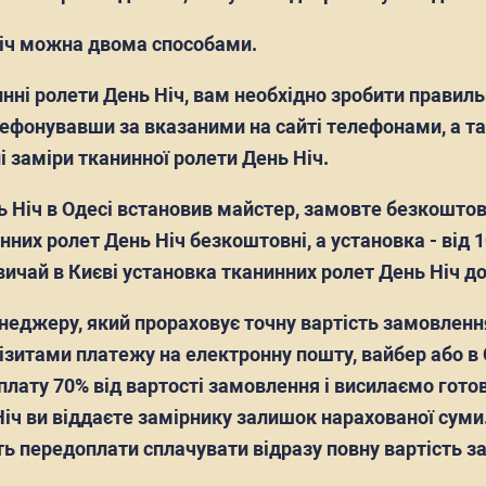
Ніч можна двома способами.
нні ролети День Ніч, вам необхідно зробити правиль
ефонувавши за вказаними на сайті телефонами, а 
і заміри тканинної ролети День Ніч.
ь Ніч в Одесі встановив майстер, замовте безкошто
них ролет День Ніч безкоштовні, а установка - від 10
ичай в Києві установка тканинних ролет День Ніч до
неджеру, який прораховує точну вартість замовленн
візитами платежу на електронну пошту, вайбер або в
ату 70% від вартості замовлення і висилаємо гото
іч ви віддаєте замірнику залишок нарахованої суми.
ть передоплати сплачувати відразу повну вартість з