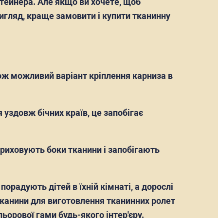
нтейнера. Але якщо ви хочете, щоб
игляд, краще замовити і купити тканинну
акож можливий варіант кріплення карниза в
 уздовж бічних країв, це запобігає
 приховують боки тканини і запобігають
орадують дітей в їхній кімнаті, а дорослі
. Тканини для виготовлення тканинних ролет
ьорової гами будь-якого інтер'єру.