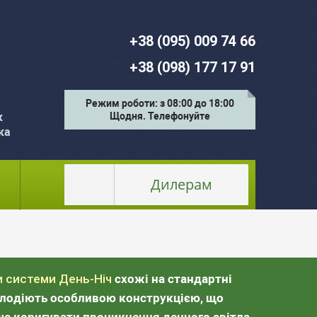
+38 (095) 009 74 66
+38 (098) 177 17 91
Режим роботи: з 08:00 до 18:00
к
Щодня. Телефонуйте
ка
Дилерам
и системи День-Ніч
схожі на стандартні
володіють особливою конструкцією, що