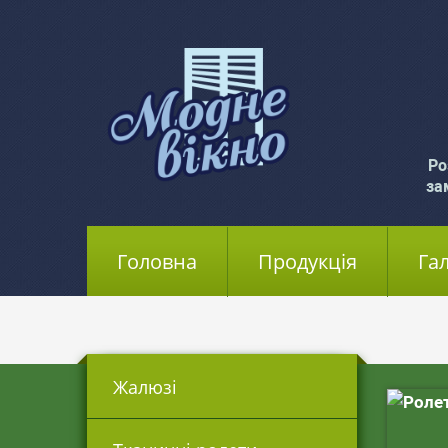
Ро
за
Головна
(current)
Продукція
Га
Жалюзі