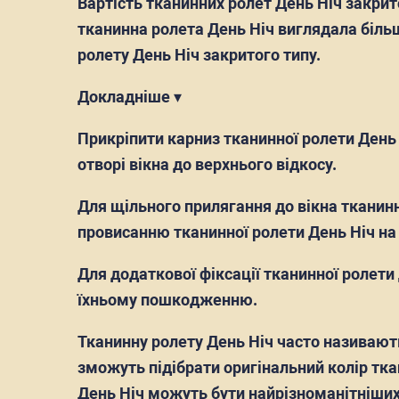
Вартість тканинних ролет День Ніч закрит
тканинна ролета День Ніч виглядала більш
ролету День Ніч закритого типу.
Докладніше ▾
Прикріпити карниз тканинної ролети День 
отворі вікна до верхнього відкосу.
Для щільного прилягання до вікна тканинн
провисанню тканинної ролети День Ніч на
Для додаткової фіксації тканинної ролети
їхньому пошкодженню.
Тканинну ролету День Ніч часто називають
зможуть підібрати оригінальний колір ткан
День Ніч можуть бути найрізноманітніших к