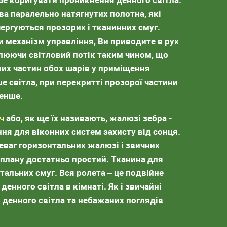
ше коригувати проникнення денного світла.
ва паралельно натягнутих полотна, які
ергуються прозорих і тканинних смуг.
 механізм управління, Ви приводите в рух
улюючи світловий потік таким чином, що
рих частин обох шарів у приміщення
е світла, при перекритті прозорої частини
енше.
ч
або, як ще їх називають, жалюзі зебра -
ння для віконних систем захисту від сонця.
еваг горизонтальних жалюзі і звичних
 плану достатньо простий. Тканина для
тальних смуг. Вся ролета – це подвійне
енного світла в кімнаті. Як і звичайні
 денного світла та небажаних поглядів