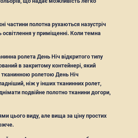
кольорів, що надає можливість легко
ні частини полотна рухаються назустріч
ь освітлення у приміщенні. Коли темна
канинна ролета День Ніч відкритого типу
ований в закритому контейнері, який
ня тканинною ролетою День Ніч
дніший, ніж у інших тканинних ролет,
днімати подвійне полотно тканини догори,
ми цього виду, але вища за ціну простих
рожче.