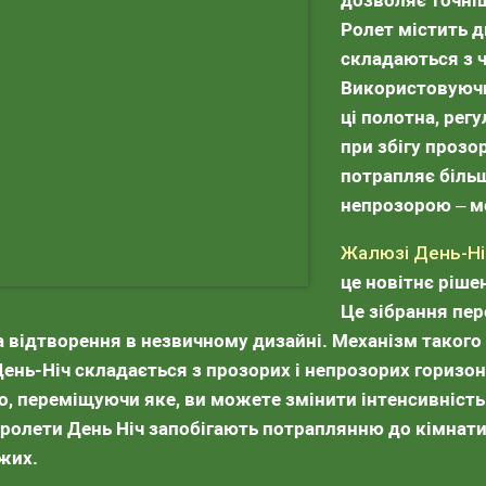
дозволяє точні
Ролет містить д
складаються з ч
Використовуючи
ці полотна, рег
при збігу прозо
потрапляє більш
непрозорою – м
Жалюзі День-Ні
це новітнє ріше
Це зібрання пер
а відтворення в незвичному дизайні. Механізм такого
ень-Ніч складається з прозорих і непрозорих горизон
, переміщуючи яке, ви можете змінити інтенсивність д
 ролети День Ніч запобігають потраплянню до кімнати
жих.