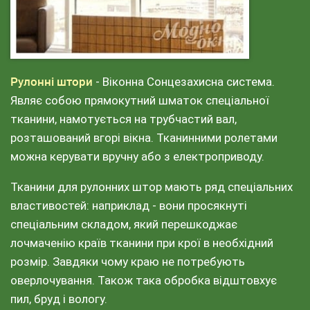
Рулонні штори
- Віконна Сонцезахисна система.
Являє собою прямокутний шматок спеціальної
тканини, намотується на трубчастий вал,
розташований вгорі вікна. Тканинними ролетами
можна керувати вручну або з електроприводу.
Тканини для рулонних штор мають ряд спеціальних
властивостей: наприклад - вони просякнуті
спеціальним складом, який перешкоджає
лочмаченію країв тканини при крої в необхідний
розмір. Завдяки чому краю не потребують
оверлочування. Також така обробка відштовхує
пил, бруд і вологу.