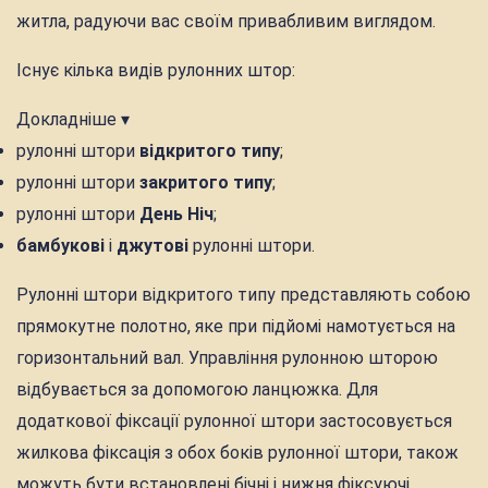
житла, радуючи вас своїм привабливим виглядом.
Існує кілька видів рулонних штор:
Докладніше ▾
рулонні штори
відкритого типу
;
рулонні штори
закритого типу
;
рулонні штори
День Ніч
;
бамбукові
і
джутові
рулонні штори.
Рулонні штори відкритого типу представляють собою
прямокутне полотно, яке при підйомі намотується на
горизонтальний вал. Управління рулонною шторою
відбувається за допомогою ланцюжка. Для
додаткової фіксації рулонної штори застосовується
жилкова фіксація з обох боків рулонної штори, також
можуть бути встановлені бічні і нижня фіксуючі