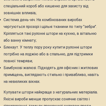
спеціальний короб або кишеню для захисту від
зовнішніх впливів;
Система день-ніч. На комбінованих виробах
чергуються прозорі і щільні тканини по типу "зебри".
Кріпляться такі рулонні штори на кухню, в вітальню
або ванну кімнату;
Блекаут. У теплу пору року купити рулонні штори
потрібно на лоджію або в спальню, для підтримки
повної темряви;
Бамбукові жалюзі. Підходять для офісних і житлових
приміщень, виглядають стильно і привабливо, навіть
на невеликих вікнах.
Купувати штори найкраще з натуральних матеріалів.
Якісні вироби менше пропускає сонячне світло і
гіпоалергенні, тому як просякнуті складом проти