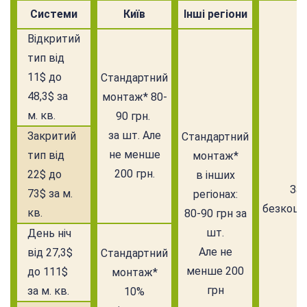
Системи
Київ
Інші регіони
Відкритий
тип від
11$ до
Стандартний
48,3$ за
монтаж* 80-
м. кв.
90 грн.
за шт. Але
Закритий
Стандартний
не менше
тип від
монтаж*
200 грн.
22$ до
в інших
Зам
73$ за м.
регіонах:
безкошт
кв.
80-90 грн за
шт.
День ніч
Але не
від 27,3$
Стандартний
менше 200
до 111$
монтаж*
грн
за м. кв.
10%