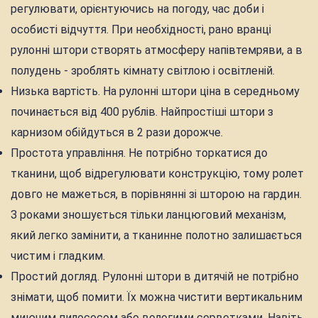
регулювати, орієнтуючись на погоду, час доби і
особисті відчуття. При необхідності, рано вранці
рулонні штори створять атмосферу напівтемряви, а в
полудень - зроблять кімнату світлою і освітленій.
Низька вартість. На рулонні штори ціна в середньому
починається від 400 рублів. Найпростіші штори з
карнизом обійдуться в 2 рази дорожче.
Простота управління. Не потрібно торкатися до
тканини, щоб відрегулювати конструкцію, тому ролет
довго не мажеться, в порівнянні зі шторою на гардин.
З роками зношується тільки ланцюговий механізм,
який легко замінити, а тканинне полотно залишається
чистим і гладким.
Простий догляд. Рулонні штори в дитячій не потрібно
знімати, щоб помити. Їх можна чистити вертикальним
миючим пилососом або вологими серветками. Навіть