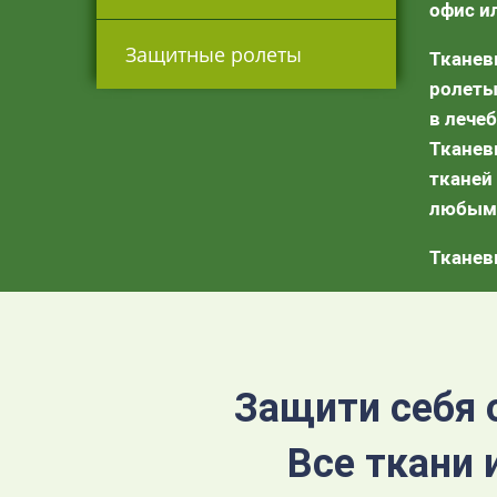
офис и
Защитные ролеты
Тканев
ролеты
в лече
Тканев
тканей
любым и
Тканев
Защити себя 
Все ткани 