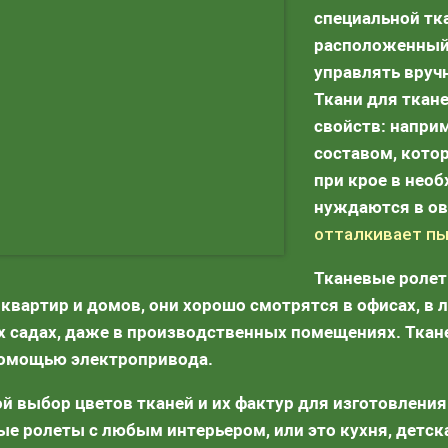
специальной тк
расположенный
управлять вруч
Ткани для ткан
свойств: напри
составом, кот
при крое в нео
нуждаются в ов
отталкивает пыл
Тканевые ролет
 квартир и домов, они хорошо смотрятся в офисах, в 
х садах, даже в производственных помещениях. Тка
помощью электропривода.
й выбор цветов тканей и их фактур для изготовления
ые ролеты с любым интерьером, или это кухня, детская