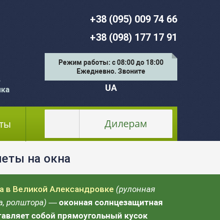
+38 (095) 009 74 66
+38 (098) 177 17 91
Режим работы: с 08:00 до 18:00
Ежедневно. Звоните
в
UA
ика
Дилерам
ты
еты на окна
а в Великой Александровке
(рулонная
а, ролштора)
— оконная солнцезащитная
тавляет собой прямоугольный кусок