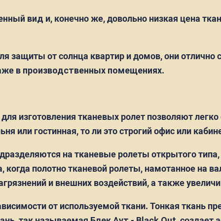
енный вид
и, конечно же, довольно низкая цена тка
ля защиты от солнца квартир и домов, они отлично 
даже
в производственных помещениях
.
р для изготовления тканевых ролет позволяют легк
льня или гостинная, то ли это строгий офис или кабин
дразделяются на тканевые ролеты открытого типа,
а, когда полотно тканевой ролеты, намотанное на ва
агрязнений и внешних воздействий, а также увеличи
висимости от используемой ткани. Тонкая ткань пр
кань, так называемая
Блек Аут
-
Black Out
, создает