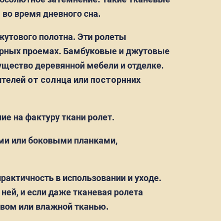
ы
во время дневного сна.
жутового полотна. Эти ролеты
верных проемах. Бамбуковые и джутовые
ущество деревянной мебели и отделке.
ителей
от солнца
или
посторнних
е на фактуру ткани ролет.
ми или боковыми планками,
практичность в использовании и уходе.
ней, и если даже тканевая ролета
твом или влажной тканью.