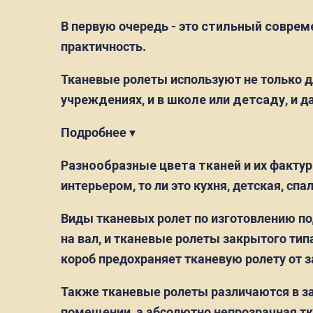
В первую очередь - это
стильный соврем
практичность.
Тканевые ролеты используют не только д
учреждениях
, и
в школе
или
детсаду
, и 
Подробнее ▾
Разнообразные цвета тканей
и их факту
интерьером, то ли это кухня, детская, спа
Виды тканевых ролет по изготовлению по
на вал, и тканевые ролеты закрытого тип
короб предохраняет тканевую ролету от з
Также тканевые ролеты различаются в за
помещении, а абсолютно непрозрачная т