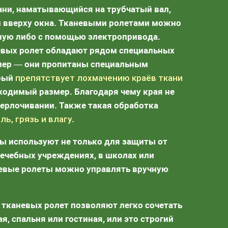
ани, наматывающийся на трубчатый вал,
 вверху окна. Тканевыми ролетами можно
ную либо с помощью электропривода.
евых ролет обладают рядом специальных
мер — они пропитаны специальным
орый
препятствует лохмачению краёв ткани
бходимый размер. Благодаря чему края не
ерлочивании. Также такая обработка
ь, грязь и влагу
.
ы используют не только для защиты от
лечебных учреждениях, в школах или
невые ролеты можно управлять вручную
 тканевых ролет позволяют легко сочетать
, спальня или гостиная, или это строгий