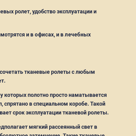
невых ролет, удобство эксплуатации и
смотрятся и
в офисах
, и
в лечебных
о сочетать тканевые ролеты с любым
ет.
 у которых полотно просто наматывается
л, спрятано в специальном коробе. Такой
вает срок эксплуатации тканевой ролеты.
едполагает мягкий рассеянный свет в
 абсолютное затемнение. Такие тканевые