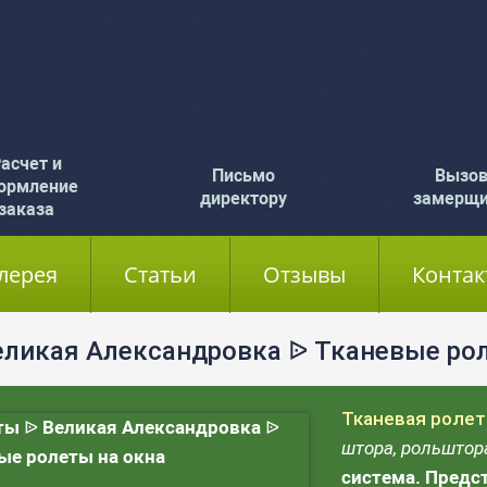
асчет и
Письмо
Вызо
ормление
директору
замерщ
заказа
лерея
Статьи
Отзывы
Контак
еликая Александровка ᐉ Тканевые рол
Тканевая ролет
штора, рольштор
система. Предс