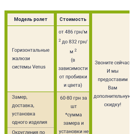
Модель ролет
Стоимость
от 486 грн/м
2
до 832 грн/
Горизонтальные
2
м
жалюзи
(в
Звоните сейчас!
системы Venus
зависимости
И мы
от пробивки
предоставим
и цвета)
Вам
дополнительную
Замер,
60-80 грн за
скидку!
доставка,
шт
установка
*сумма
одного изделия
замера и
установки не
Округления по