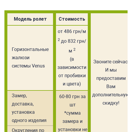
Модель ролет
Стоимость
от 486 грн/м
2
до 832 грн/
Горизонтальные
2
м
жалюзи
(в
Звоните сейчас!
системы Venus
зависимости
И мы
от пробивки
предоставим
и цвета)
Вам
дополнительную
Замер,
60-80 грн за
скидку!
доставка,
шт
установка
*сумма
одного изделия
замера и
установки не
Округления по