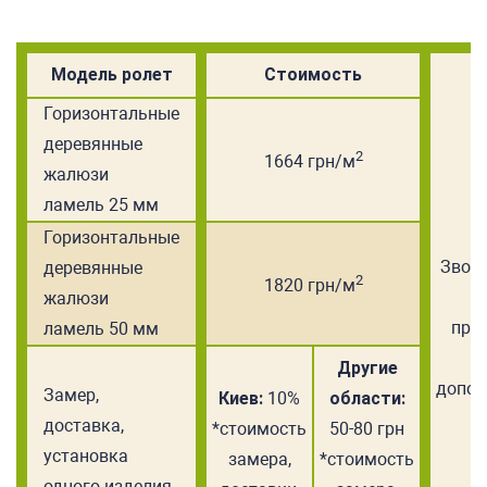
Модель ролет
Стоимость
Горизонтальные
деревянные
2
1664 грн/м
жалюзи
ламель 25 мм
Горизонтальные
Звони
деревянные
2
1820 грн/м
жалюзи
пре
ламель 50 мм
Другие
допол
Замер,
Киев:
10%
области:
с
доставка,
*стоимость
50-80 грн
установка
замера,
*стоимость
одного изделия