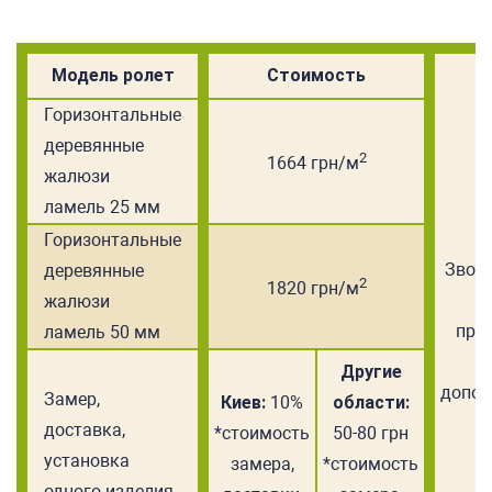
Модель ролет
Стоимость
Горизонтальные
деревянные
2
1664 грн/м
жалюзи
ламель 25 мм
Горизонтальные
Звони
деревянные
2
1820 грн/м
жалюзи
пре
ламель 50 мм
Другие
допол
Замер,
Киев:
10%
области:
с
доставка,
*стоимость
50-80 грн
установка
замера,
*стоимость
одного изделия