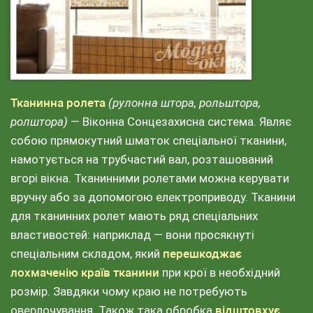
Тканинна ролета
(рулонна штора, рольштора,
ролштора)
— Віконна Сонцезахисна система. Являє
собою прямокутний шматок спеціальної тканини,
намотується на трубчастий вал, розташований
вгорі вікна. Тканинними ролетами можна керувати
вручну або за допомогою електроприводу. Тканини
для тканинних ролет мають ряд спеціальних
властивостей: наприклад — вони просякнуті
спеціальним складом, який
перешкоджає
лохмаченію країв тканини
при крої в необхідний
розмір. Завдяки чому краю не потребують
оверлочування. Також така обробка
відштовхує