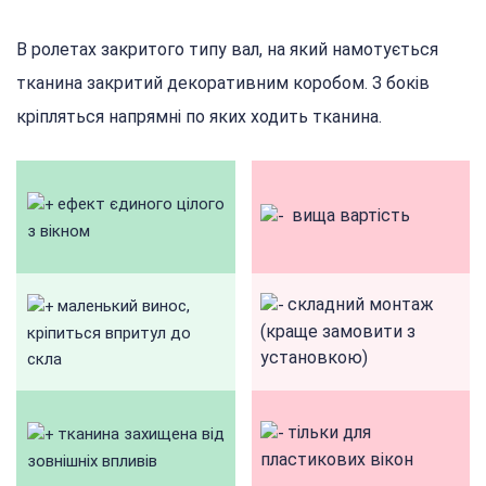
В ролетах закритого типу вал, на який намотується
тканина закритий декоративним коробом. З боків
кріпляться напрямні по яких ходить тканина.
ефект єдиного цілого
вища вартість
з вікном
складний монтаж
маленький винос,
(краще замовити з
кріпиться впритул до
установкою)
скла
тільки для
тканина захищена від
пластикових вікон
зовнішніх впливів