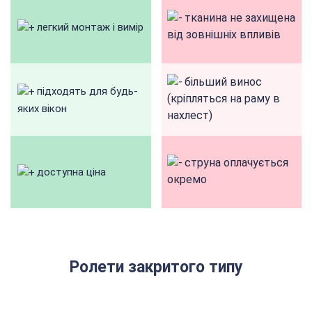
тканина не захищена
легкий монтаж і вимір
від зовнішніх впливів
більший винос
підходять для будь-
(кріпляться на раму в
яких вікон
нахлест)
струна оплачується
доступна ціна
окремо
Ролети закритого типу